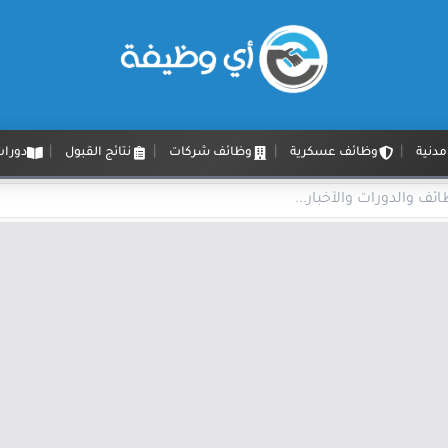
دنية
وظائف عسكرية
وظائف شركات
نتائج القبول
دورات