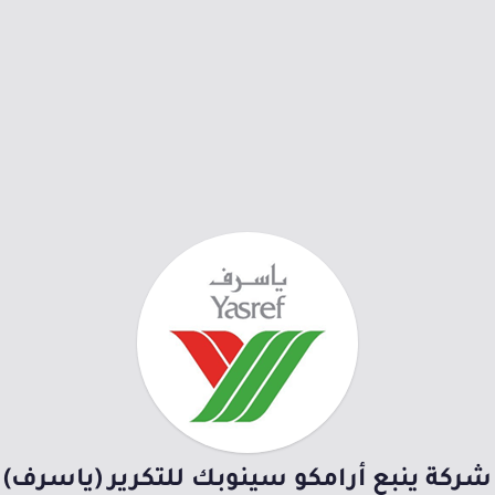
شركة ينبع أرامكو سينوبك للتكرير (ياسرف)