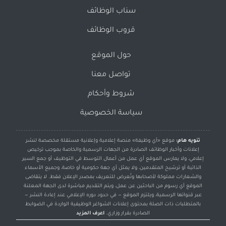
سناب الوظائف
قروب الوظائف
حول الموقع
تواصل معنا
شروط وأحكام
سياسة الخصوصية
تنويه هام:
موقع «أي وظيفة» منصة إعلامية وإعلانية مستقلة مخصصة لنشر
إعلانات وأخبار الوظائف الصادرة من الجهات الرسمية والخاصة بموجب ترخيص
إعلامي، ولا يمارس الموقع أي عمل من أعمال التوسط في التوظيف أو جمع السير
الذاتية أو ترشيح المتقدمين، ولا يمثل أي جهة حكومية أو خاصة، وجميع الأسماء
والشعارات مملوكة لأصحابها وتُعرض للتعريف بمصدر الإعلان فقط. لا يتقاضى
الموقع أي رسوم من الباحثين عن عمل، ويتم التقديم مباشرة لدى الجهة المعلنة
عبر قنواتها الرسمية، ويلتزم الموقع — في حدود دوره الإعلامي عند إعادة النشر —
بالمتطلبات ذات الصلة بمحتوى إعلانات الشواغر الوظيفية الواردة في الضوابط
الصادرة بقرار وزاري.
اعرف المزيد