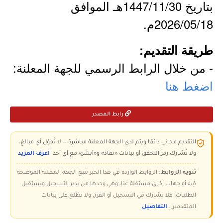
بتاريخ 1447/11/30هـ الموافق
2026/05/18م.
طريقة التقديم:
- من خلال الرابط الرسمي للجهة المعلنة:
اضغط هنا
رابط المصدر
التقديم مجاني دائمًا ويتم لدى الجهة المعلنة مباشرة — لا تُحوّل أي مبالغ،
ولا تُشارك رمز التحقق أو بيانات «نفاذ» و«أبشر» مع أي أحد.
اعرف المزيد
تنويه الروابط:
الروابط الواردة في هذا الخبر تتبع الجهة المعلنة الموضحة
فيه أو جهات أخرى مستقلة عنا، وهي وحدها من يدير التسجيل ويستقبل
الطلبات؛ فلا نشارك في التسجيل أو الفرز، ولا نطّلع على بيانات
المتقدمين.
التفاصيل