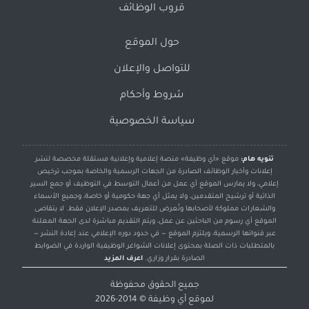
قروب الوظائف
حول الموقع
للتواصل والإعلان
شروط وأحكام
سياسة الخصوصية
تنويه هام:
موقع «أي وظيفة» منصة إعلامية وإعلانية مستقلة مخصصة لنشر
إعلانات وأخبار الوظائف الصادرة من الجهات الرسمية والخاصة بموجب ترخيص
إعلامي، ولا يمارس الموقع أي عمل من أعمال التوسط في التوظيف أو جمع السير
الذاتية أو ترشيح المتقدمين، ولا يمثل أي جهة حكومية أو خاصة، وجميع الأسماء
والشعارات مملوكة لأصحابها وتُعرض للتعريف بمصدر الإعلان فقط. لا يتقاضى
الموقع أي رسوم من الباحثين عن عمل، ويتم التقديم مباشرة لدى الجهة المعلنة
عبر قنواتها الرسمية، ويلتزم الموقع — في حدود دوره الإعلامي عند إعادة النشر —
بالمتطلبات ذات الصلة بمحتوى إعلانات الشواغر الوظيفية الواردة في الضوابط
الصادرة بقرار وزاري.
اعرف المزيد
جميع الحقوق محفوظة
لموقع
أي وظيفة
© 2014-2026