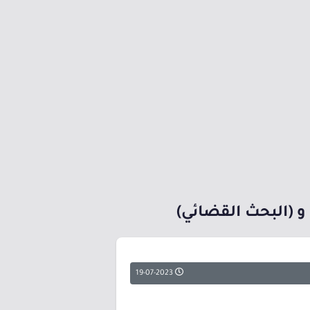
و (البحث القضائي)
19-07-2023