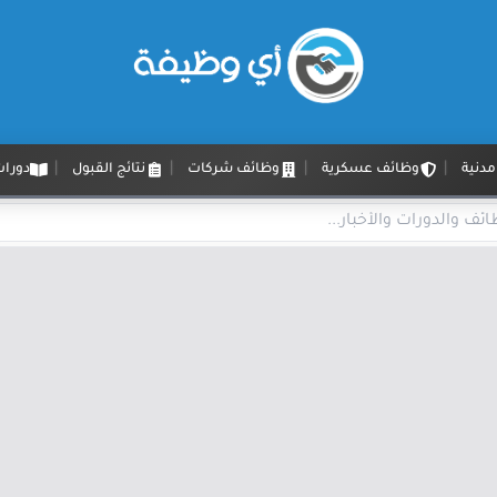
دنية
وظائف عسكرية
وظائف شركات
نتائج القبول
دورات