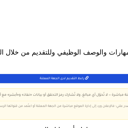
هارات والوصف الوظيفي وللتقديم من خلال الر
رابط التقديم لدى الجهة المعلنة
ة مباشرة — لا تُحوّل أي مبالغ، ولا تُشارك رمز التحقق أو بيانات «نفاذ» و«أبشر» مع أ
در علني؛ فالإعلان ورد إلى إدارة الموقع مباشرة من الجهة المعلنة أو اعتُمد من قنواتها الر