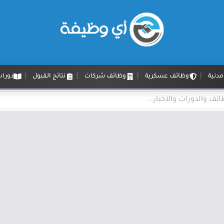
دنية
وظائف عسكرية
وظائف شركات
نتائج القبول
دورات