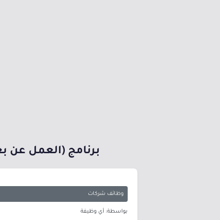
برنامج (العمل عن بعد) يوفر 38 وظيفة (رجال / نساء) بعدة 
وظائف شركات
بواسطة: أي وظيفة