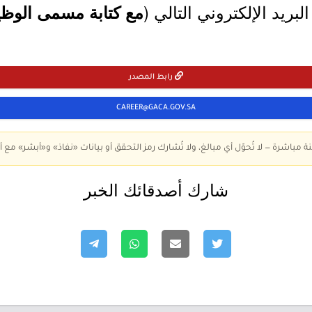
لبريد الإلكتروني التالي (
مع كتابة مسمى الوظيف
رابط المصدر
CAREER@GACA.GOV.SA
ة مباشرة — لا تُحوّل أي مبالغ، ولا تُشارك رمز التحقق أو بيانات «نفاذ» و«أبشر» مع أ
شارك أصدقائك الخبر