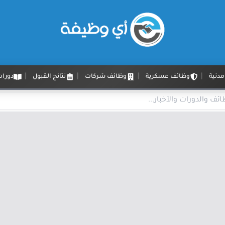
دنية
وظائف عسكرية
وظائف شركات
نتائج القبول
دورات