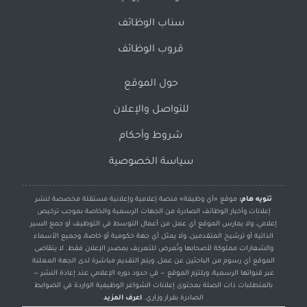
سناب الوظائف
قروب الوظائف
حول الموقع
للتواصل والإعلان
شروط وأحكام
سياسة الخصوصية
تنويه هام:
موقع «أي وظيفة» منصة إعلامية وإعلانية مستقلة مخصصة لنشر
إعلانات وأخبار الوظائف الصادرة من الجهات الرسمية والخاصة بموجب ترخيص
إعلامي، ولا يمارس الموقع أي عمل من أعمال التوسط في التوظيف أو جمع السير
الذاتية أو ترشيح المتقدمين، ولا يمثل أي جهة حكومية أو خاصة، وجميع الأسماء
والشعارات مملوكة لأصحابها وتُعرض للتعريف بمصدر الإعلان فقط. لا يتقاضى
الموقع أي رسوم من الباحثين عن عمل، ويتم التقديم مباشرة لدى الجهة المعلنة
عبر قنواتها الرسمية، ويلتزم الموقع — في حدود دوره الإعلامي عند إعادة النشر —
بالمتطلبات ذات الصلة بمحتوى إعلانات الشواغر الوظيفية الواردة في الضوابط
الصادرة بقرار وزاري.
اعرف المزيد