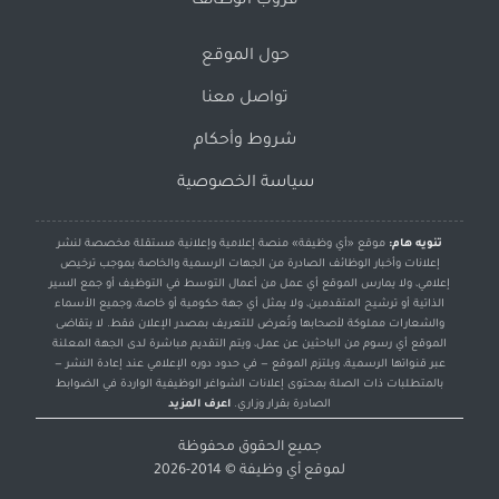
قروب الوظائف
حول الموقع
تواصل معنا
شروط وأحكام
سياسة الخصوصية
تنويه هام:
موقع «أي وظيفة» منصة إعلامية وإعلانية مستقلة مخصصة لنشر
إعلانات وأخبار الوظائف الصادرة من الجهات الرسمية والخاصة بموجب ترخيص
إعلامي، ولا يمارس الموقع أي عمل من أعمال التوسط في التوظيف أو جمع السير
الذاتية أو ترشيح المتقدمين، ولا يمثل أي جهة حكومية أو خاصة، وجميع الأسماء
والشعارات مملوكة لأصحابها وتُعرض للتعريف بمصدر الإعلان فقط. لا يتقاضى
الموقع أي رسوم من الباحثين عن عمل، ويتم التقديم مباشرة لدى الجهة المعلنة
عبر قنواتها الرسمية، ويلتزم الموقع — في حدود دوره الإعلامي عند إعادة النشر —
بالمتطلبات ذات الصلة بمحتوى إعلانات الشواغر الوظيفية الواردة في الضوابط
الصادرة بقرار وزاري.
اعرف المزيد
جميع الحقوق محفوظة
لموقع
أي وظيفة
© 2014-2026