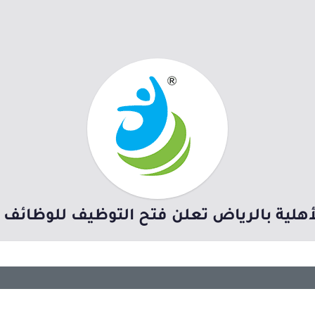
لية بالرياض تعلن فتح التوظيف للوظائف ال