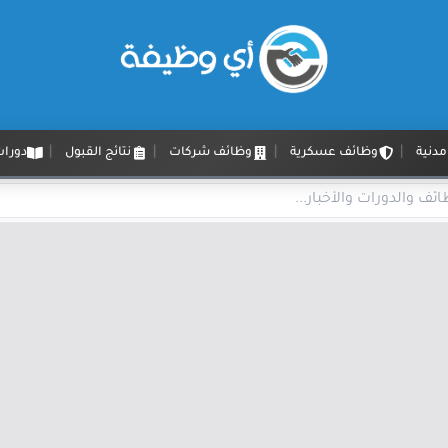
دنية
وظائف عسكرية
وظائف شركات
نتائج القبول
دورات