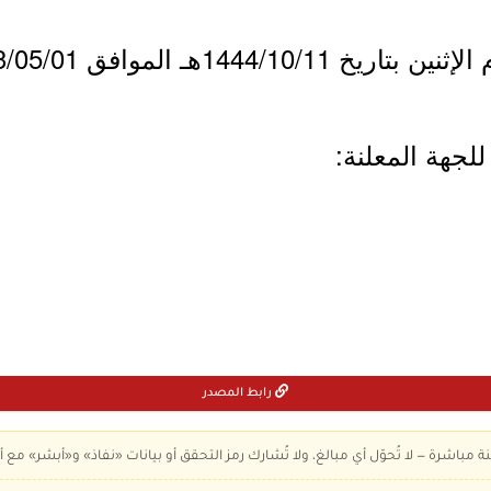
1444/هـ الموافق 2023/05/01م.
لجهة المعلنة:
رابط المصدر
ة مباشرة — لا تُحوّل أي مبالغ، ولا تُشارك رمز التحقق أو بيانات «نفاذ» و«أبشر» مع أ