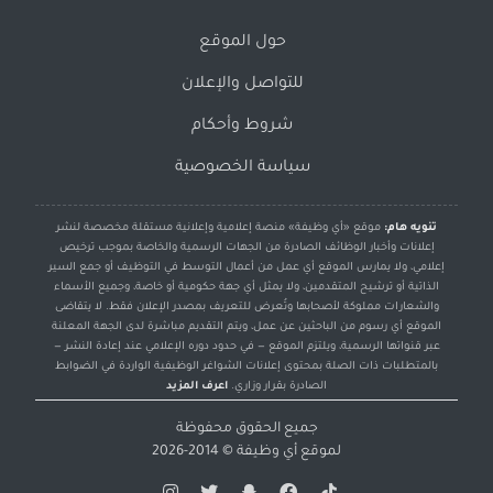
حول الموقع
للتواصل والإعلان
شروط وأحكام
سياسة الخصوصية
تنويه هام:
موقع «أي وظيفة» منصة إعلامية وإعلانية مستقلة مخصصة لنشر
إعلانات وأخبار الوظائف الصادرة من الجهات الرسمية والخاصة بموجب ترخيص
إعلامي، ولا يمارس الموقع أي عمل من أعمال التوسط في التوظيف أو جمع السير
الذاتية أو ترشيح المتقدمين، ولا يمثل أي جهة حكومية أو خاصة، وجميع الأسماء
والشعارات مملوكة لأصحابها وتُعرض للتعريف بمصدر الإعلان فقط. لا يتقاضى
الموقع أي رسوم من الباحثين عن عمل، ويتم التقديم مباشرة لدى الجهة المعلنة
عبر قنواتها الرسمية، ويلتزم الموقع — في حدود دوره الإعلامي عند إعادة النشر —
بالمتطلبات ذات الصلة بمحتوى إعلانات الشواغر الوظيفية الواردة في الضوابط
الصادرة بقرار وزاري.
اعرف المزيد
جميع الحقوق محفوظة
لموقع
أي وظيفة
© 2014-2026