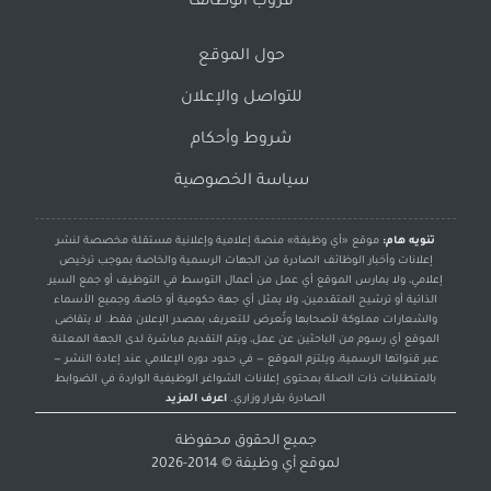
قروب الوظائف
حول الموقع
للتواصل والإعلان
شروط وأحكام
سياسة الخصوصية
تنويه هام:
موقع «أي وظيفة» منصة إعلامية وإعلانية مستقلة مخصصة لنشر
إعلانات وأخبار الوظائف الصادرة من الجهات الرسمية والخاصة بموجب ترخيص
إعلامي، ولا يمارس الموقع أي عمل من أعمال التوسط في التوظيف أو جمع السير
الذاتية أو ترشيح المتقدمين، ولا يمثل أي جهة حكومية أو خاصة، وجميع الأسماء
والشعارات مملوكة لأصحابها وتُعرض للتعريف بمصدر الإعلان فقط. لا يتقاضى
الموقع أي رسوم من الباحثين عن عمل، ويتم التقديم مباشرة لدى الجهة المعلنة
عبر قنواتها الرسمية، ويلتزم الموقع — في حدود دوره الإعلامي عند إعادة النشر —
بالمتطلبات ذات الصلة بمحتوى إعلانات الشواغر الوظيفية الواردة في الضوابط
الصادرة بقرار وزاري.
اعرف المزيد
جميع الحقوق محفوظة
لموقع
أي وظيفة
© 2014-2026