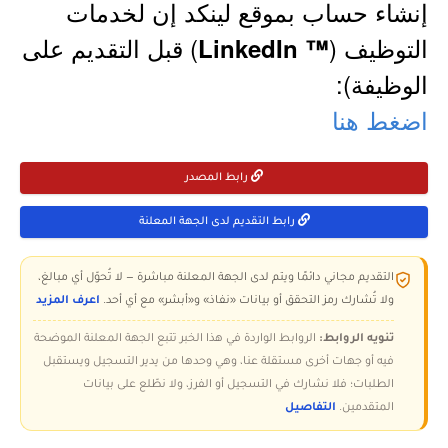
إنشاء حساب بموقع لينكد إن لخدمات
التوظيف (
) قبل التقديم على
™ LinkedIn
الوظيفة):
اضغط هنا
رابط المصدر
رابط التقديم لدى الجهة المعلنة
التقديم مجاني دائمًا ويتم لدى الجهة المعلنة مباشرة — لا تُحوّل أي مبالغ،
ولا تُشارك رمز التحقق أو بيانات «نفاذ» و«أبشر» مع أي أحد.
اعرف المزيد
تنويه الروابط:
الروابط الواردة في هذا الخبر تتبع الجهة المعلنة الموضحة
فيه أو جهات أخرى مستقلة عنا، وهي وحدها من يدير التسجيل ويستقبل
الطلبات؛ فلا نشارك في التسجيل أو الفرز، ولا نطّلع على بيانات
المتقدمين.
التفاصيل