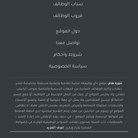
سناب الوظائف
قروب الوظائف
حول الموقع
تواصل معنا
شروط وأحكام
سياسة الخصوصية
تنويه هام:
موقع «أي وظيفة» منصة إعلامية وإعلانية مستقلة مخصصة لنشر
إعلانات وأخبار الوظائف الصادرة من الجهات الرسمية والخاصة بموجب ترخيص
إعلامي، ولا يمارس الموقع أي عمل من أعمال التوسط في التوظيف أو جمع السير
الذاتية أو ترشيح المتقدمين، ولا يمثل أي جهة حكومية أو خاصة، وجميع الأسماء
والشعارات مملوكة لأصحابها وتُعرض للتعريف بمصدر الإعلان فقط. لا يتقاضى
الموقع أي رسوم من الباحثين عن عمل، ويتم التقديم مباشرة لدى الجهة المعلنة
عبر قنواتها الرسمية، ويلتزم الموقع — في حدود دوره الإعلامي عند إعادة النشر —
بالمتطلبات ذات الصلة بمحتوى إعلانات الشواغر الوظيفية الواردة في الضوابط
الصادرة بقرار وزاري.
اعرف المزيد