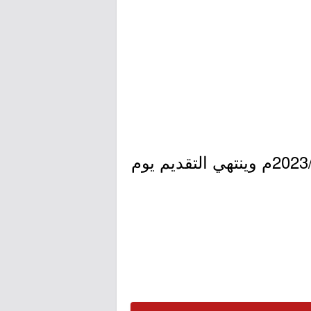
- التقديم مُتاح الآن بدأ اليوم الأربعاء بتاريخ 1444/07/17هـ الموافق 2023/02/08م وينتهي التقديم يوم