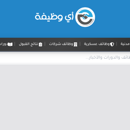
دنية
وظائف عسكرية
وظائف شركات
نتائج القبول
دورات