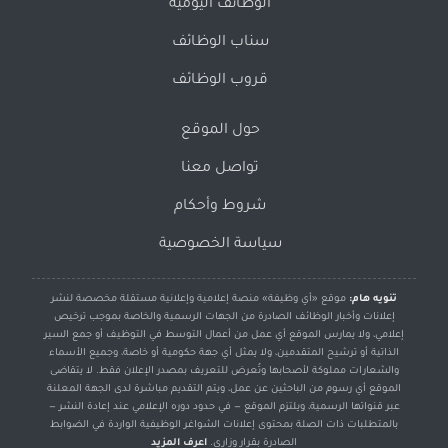
الوظائف اليومية
سناب الوظائف
قروب الوظائف
حول الموقع
تواصل معنا
شروط وأحكام
سياسة الخصوصية
تنويه هام:
موقع «أي وظيفة» منصة إعلامية وإعلانية مستقلة مخصصة لنشر
إعلانات وأخبار الوظائف الصادرة من الجهات الرسمية والخاصة بموجب ترخيص
إعلامي، ولا يمارس الموقع أي عمل من أعمال التوسط في التوظيف أو جمع السير
الذاتية أو ترشيح المتقدمين، ولا يمثل أي جهة حكومية أو خاصة، وجميع الأسماء
والشعارات مملوكة لأصحابها وتُعرض للتعريف بمصدر الإعلان فقط. لا يتقاضى
الموقع أي رسوم من الباحثين عن عمل، ويتم التقديم مباشرة لدى الجهة المعلنة
عبر قنواتها الرسمية، ويلتزم الموقع — في حدود دوره الإعلامي عند إعادة النشر —
بالمتطلبات ذات الصلة بمحتوى إعلانات الشواغر الوظيفية الواردة في الضوابط
الصادرة بقرار وزاري.
اعرف المزيد