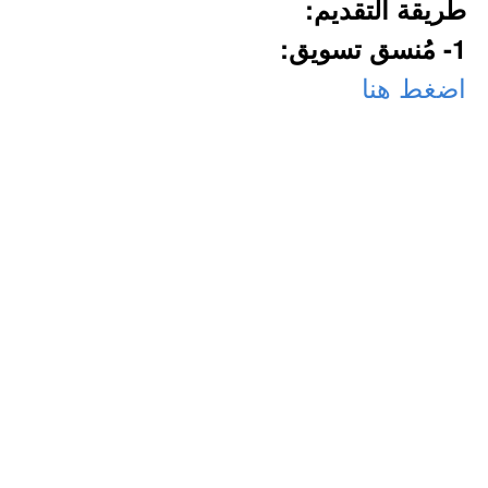
طريقة التقديم:
1- مُنسق تسويق:
اضغط هنا