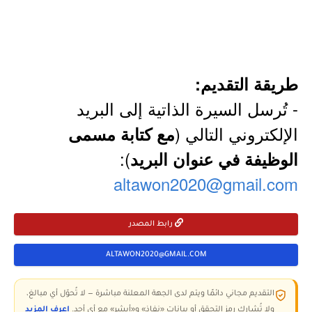
طريقة التقديم:
- تُرسل السيرة الذاتية إلى البريد
الإلكتروني التالي (
مع كتابة مسمى
):
الوظيفة في عنوان البريد
altawon2020@gmail.com
رابط المصدر
ALTAWON2020@GMAIL.COM
التقديم مجاني دائمًا ويتم لدى الجهة المعلنة مباشرة — لا تُحوّل أي مبالغ،
ولا تُشارك رمز التحقق أو بيانات «نفاذ» و«أبشر» مع أي أحد.
اعرف المزيد