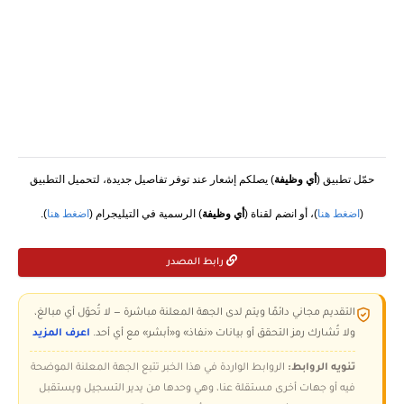
حمّل تطبيق (
أي وظيفة
) يصلكم إشعار عند توفر تفاصيل جديدة، لتحميل التطبيق
(
اضغط هنا
)، أو انضم لقناة (
أي وظيفة
) الرسمية في التيليجرام (
اضغط هنا
).
رابط المصدر
التقديم مجاني دائمًا ويتم لدى الجهة المعلنة مباشرة — لا تُحوّل أي مبالغ،
ولا تُشارك رمز التحقق أو بيانات «نفاذ» و«أبشر» مع أي أحد.
اعرف المزيد
تنويه الروابط:
الروابط الواردة في هذا الخبر تتبع الجهة المعلنة الموضحة
فيه أو جهات أخرى مستقلة عنا، وهي وحدها من يدير التسجيل ويستقبل