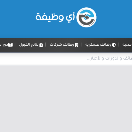
دنية
وظائف عسكرية
وظائف شركات
نتائج القبول
دورات