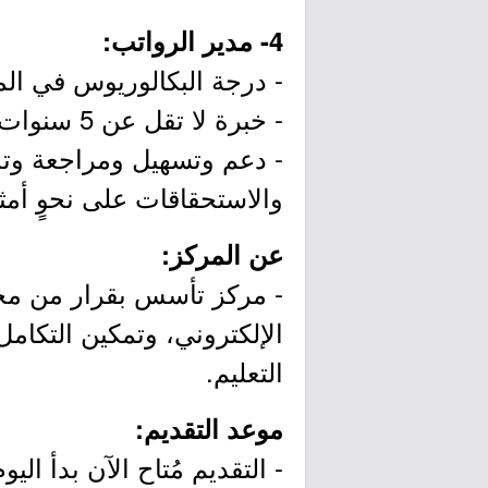
4- مدير الرواتب:
- درجة البكالوريوس في الم
- خبرة لا تقل عن 5 سنوات في إدارة أنشطة الرواتب أو المكافآت والتعويضات.
- دعم وتسهيل ومراجعة وتدق
والاستحقاقات على نحوٍ أمث
عن المركز:
- مركز تأسس بقرار من مجل
الإلكتروني، وتمكين التكامل
التعليم.
موعد التقديم:
- التقديم مُتاح الآن بدأ اليوم الخميس بتاريخ /12