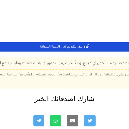
رابط التقديم لدى الجهة المعلنة
ة مباشرة — لا تُحوّل أي مبالغ، ولا تُشارك رمز التحقق أو بيانات «نفاذ» و«أبشر» مع أ
در علني؛ فالإعلان ورد إلى إدارة الموقع مباشرة من الجهة المعلنة أو اعتُمد من قنواتها الر
شارك أصدقائك الخبر