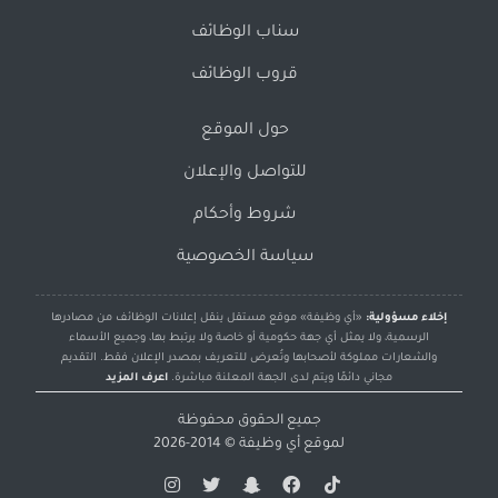
سناب الوظائف
قروب الوظائف
حول الموقع
للتواصل والإعلان
شروط وأحكام
سياسة الخصوصية
إخلاء مسؤولية:
«أي وظيفة» موقع مستقل ينقل إعلانات الوظائف من مصادرها
الرسمية، ولا يمثل أي جهة حكومية أو خاصة ولا يرتبط بها، وجميع الأسماء
والشعارات مملوكة لأصحابها وتُعرض للتعريف بمصدر الإعلان فقط. التقديم
مجاني دائمًا ويتم لدى الجهة المعلنة مباشرة.
اعرف المزيد
جميع الحقوق محفوظة
لموقع
أي وظيفة
© 2014-2026