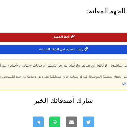
لجهة المعلنة:
رابط المصدر
رابط التقديم لدى الجهة المعلنة
ة مباشرة — لا تُحوّل أي مبالغ، ولا تُشارك رمز التحقق أو بيانات «نفاذ» و«أبشر» مع أ
 تتبع الجهة المعلنة الموضحة فيه أو جهات أخرى مستقلة عنا، وهي وحدها من يدير التسجيل
يل
شارك أصدقائك الخبر