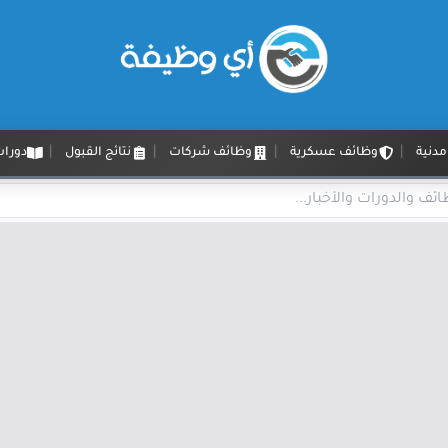
دنية
وظائف عسكرية
وظائف شركات
نتائج القبول
دورات