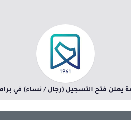
ة يعلن فتح التسجيل (رجال / نساء) في برامج