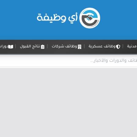
دنية
وظائف عسكرية
وظائف شركات
نتائج القبول
دورات