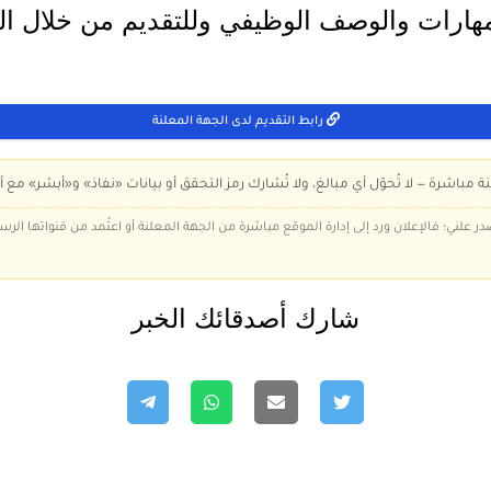
هارات والوصف الوظيفي وللتقديم من خلال الر
رابط التقديم لدى الجهة المعلنة
ة مباشرة — لا تُحوّل أي مبالغ، ولا تُشارك رمز التحقق أو بيانات «نفاذ» و«أبشر» مع أ
در علني؛ فالإعلان ورد إلى إدارة الموقع مباشرة من الجهة المعلنة أو اعتُمد من قنواتها الر
شارك أصدقائك الخبر