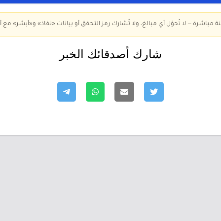
ة مباشرة — لا تُحوّل أي مبالغ، ولا تُشارك رمز التحقق أو بيانات «نفاذ» و«أبشر» مع أ
شارك أصدقائك الخبر