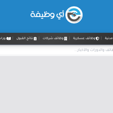
دنية
وظائف عسكرية
وظائف شركات
نتائج القبول
دورات