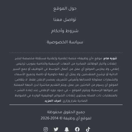
حول الموقع
تواصل معنا
شروط وأحكام
سياسة الخصوصية
تنويه هام:
موقع «أي وظيفة» منصة إعلامية وإعلانية مستقلة مخصصة لنشر
إعلانات وأخبار الوظائف الصادرة من الجهات الرسمية والخاصة بموجب ترخيص
إعلامي، ولا يمارس الموقع أي عمل من أعمال التوسط في التوظيف أو جمع السير
الذاتية أو ترشيح المتقدمين، ولا يمثل أي جهة حكومية أو خاصة، وجميع الأسماء
والشعارات مملوكة لأصحابها وتُعرض للتعريف بمصدر الإعلان فقط. لا يتقاضى
الموقع أي رسوم من الباحثين عن عمل، ويتم التقديم مباشرة لدى الجهة المعلنة
عبر قنواتها الرسمية، ويلتزم الموقع — في حدود دوره الإعلامي عند إعادة النشر —
بالمتطلبات ذات الصلة بمحتوى إعلانات الشواغر الوظيفية الواردة في الضوابط
الصادرة بقرار وزاري.
اعرف المزيد
جميع الحقوق محفوظة
لموقع
أي وظيفة
© 2014-2026