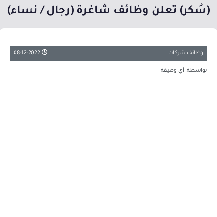
(سُكر) تعلن وظائف شاغرة (رجال / نساء)
وظائف شركات
08-12-2022
بواسطة: أي وظيفة