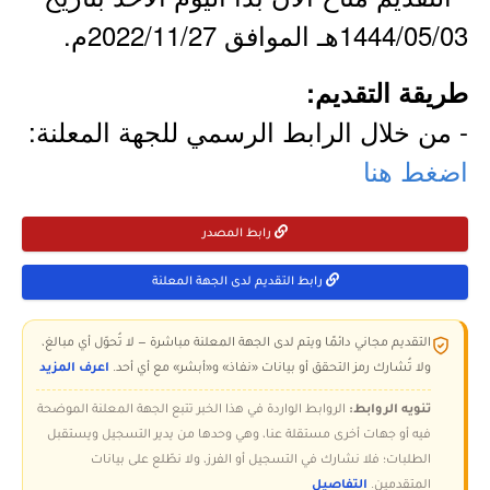
1444/05/03هـ الموافق 2022/11/27م.
طريقة التقديم:
- من خلال الرابط الرسمي للجهة المعلنة:
اضغط هنا
رابط المصدر
رابط التقديم لدى الجهة المعلنة
التقديم مجاني دائمًا ويتم لدى الجهة المعلنة مباشرة — لا تُحوّل أي مبالغ،
ولا تُشارك رمز التحقق أو بيانات «نفاذ» و«أبشر» مع أي أحد.
اعرف المزيد
تنويه الروابط:
الروابط الواردة في هذا الخبر تتبع الجهة المعلنة الموضحة
فيه أو جهات أخرى مستقلة عنا، وهي وحدها من يدير التسجيل ويستقبل
الطلبات؛ فلا نشارك في التسجيل أو الفرز، ولا نطّلع على بيانات
المتقدمين.
التفاصيل