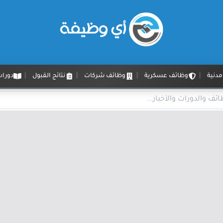
دنية
وظائف عسكرية
وظائف شركات
نتائج القبول
دورات