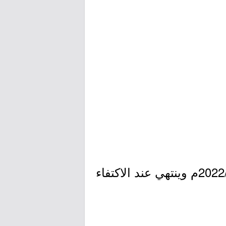
- التقديم مُتاح الآن بدأ اليوم الجمعة بتاريخ 1444/04/17هـ الموافق 2022/11/11م وينتهي عند الاكتفاء