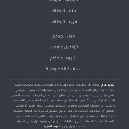
الوظائف اليومية
سناب الوظائف
قروب الوظائف
حول الموقع
للتواصل والإعلان
شروط وأحكام
سياسة الخصوصية
تنويه هام:
موقع «أي وظيفة» منصة إعلامية وإعلانية مستقلة مخصصة لنشر
إعلانات وأخبار الوظائف الصادرة من الجهات الرسمية والخاصة بموجب ترخيص
إعلامي، ولا يمارس الموقع أي عمل من أعمال التوسط في التوظيف أو جمع السير
الذاتية أو ترشيح المتقدمين، ولا يمثل أي جهة حكومية أو خاصة، وجميع الأسماء
والشعارات مملوكة لأصحابها وتُعرض للتعريف بمصدر الإعلان فقط. لا يتقاضى
الموقع أي رسوم من الباحثين عن عمل، ويتم التقديم مباشرة لدى الجهة المعلنة
عبر قنواتها الرسمية، ويلتزم الموقع — في حدود دوره الإعلامي عند إعادة النشر —
بالمتطلبات ذات الصلة بمحتوى إعلانات الشواغر الوظيفية الواردة في الضوابط
الصادرة بقرار وزاري.
اعرف المزيد