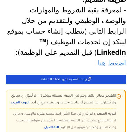
- لمعرفة بقية الشروط والمهارات
والوصف الوظيفي وللتقديم من خلال
الرابط التالي (يتطلب إنشاء حساب بموقع
لينكد إن لخدمات التوظيف (
™
) قبل التقديم على الوظيفة):
LinkedIn
اضغط هنا
رابط التقديم لدى الجهة المعلنة
التقديم مجاني دائمًا ويتم لدى الجهة المعلنة مباشرة — لا تُحوّل أي مبالغ،
ولا تُشارك رمز التحقق أو بيانات «نفاذ» و«أبشر» مع أي أحد.
اعرف المزيد
تنويه المصدر:
لم يُدرج في هذا الخبر رابط مصدر علني؛ فالإعلان ورد إلى
إدارة الموقع مباشرة من الجهة المعلنة أو اعتُمد من قنواتها الرسمية
وقت النشر، ومصدره موثق لدى الإدارة.
التفاصيل