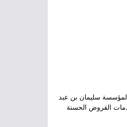
20م كأحد البرامج النوعية لمؤسسة سليمان بن عبد
دمات القروض الحسنة