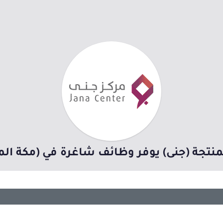
لمنتجة (جنى) يوفر وظائف شاغرة في (مكة الم