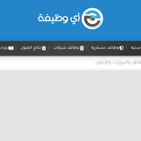
دنية
وظائف عسكرية
وظائف شركات
نتائج القبول
دورات