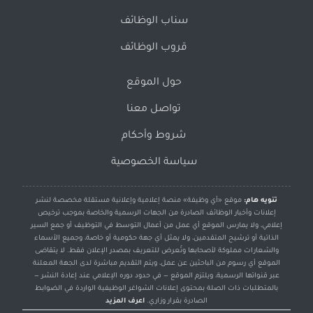
سناب الوظائف
قروب الوظائف
حول الموقع
تواصل معنا
شروط وأحكام
سياسة الخصوصية
تنويه هام:
موقع «أي وظيفة» منصة إعلامية وإعلانية مستقلة مخصصة لنشر
إعلانات وأخبار الوظائف الصادرة من الجهات الرسمية والخاصة بموجب ترخيص
إعلامي، ولا يمارس الموقع أي عمل من أعمال التوسط في التوظيف أو جمع السير
الذاتية أو ترشيح المتقدمين، ولا يمثل أي جهة حكومية أو خاصة، وجميع الأسماء
والشعارات مملوكة لأصحابها وتُعرض للتعريف بمصدر الإعلان فقط. لا يتقاضى
الموقع أي رسوم من الباحثين عن عمل، ويتم التقديم مباشرة لدى الجهة المعلنة
عبر قنواتها الرسمية، ويلتزم الموقع — في حدود دوره الإعلامي عند إعادة النشر —
بالمتطلبات ذات الصلة بمحتوى إعلانات الشواغر الوظيفية الواردة في الضوابط
الصادرة بقرار وزاري.
اعرف المزيد