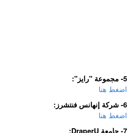
5- مجموعة "رايز":
اضغط هنا
6- شركة إنهانس فنتشرز:
اضغط هنا
7- جامعة DraperU: