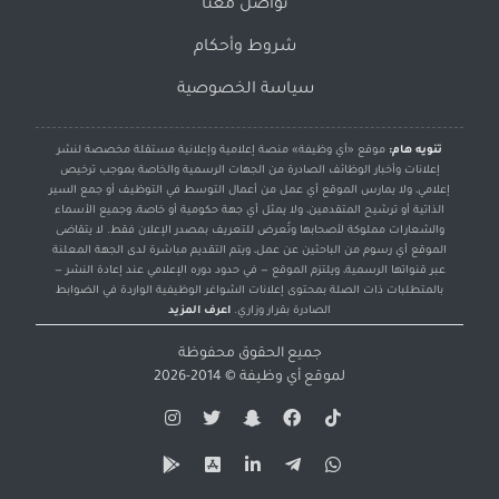
تواصل معنا
شروط وأحكام
سياسة الخصوصية
تنويه هام:
موقع «أي وظيفة» منصة إعلامية وإعلانية مستقلة مخصصة لنشر
إعلانات وأخبار الوظائف الصادرة من الجهات الرسمية والخاصة بموجب ترخيص
إعلامي، ولا يمارس الموقع أي عمل من أعمال التوسط في التوظيف أو جمع السير
الذاتية أو ترشيح المتقدمين، ولا يمثل أي جهة حكومية أو خاصة، وجميع الأسماء
والشعارات مملوكة لأصحابها وتُعرض للتعريف بمصدر الإعلان فقط. لا يتقاضى
الموقع أي رسوم من الباحثين عن عمل، ويتم التقديم مباشرة لدى الجهة المعلنة
عبر قنواتها الرسمية، ويلتزم الموقع — في حدود دوره الإعلامي عند إعادة النشر —
بالمتطلبات ذات الصلة بمحتوى إعلانات الشواغر الوظيفية الواردة في الضوابط
الصادرة بقرار وزاري.
اعرف المزيد
جميع الحقوق محفوظة
لموقع
أي وظيفة
© 2014-2026