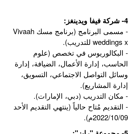
4- شركة فيفا ويدينغز:
- مسمى البرنامج (برنامج مسك Vivaah
weddings x للتدريب).
- البكالوريوس في تخصص (علوم
الحاسب، إدارة الأعمال، الضيافة، إدارة
وسائل التواصل الاجتماعي، التسويق،
إدارة المشاريع).
- مكان التدريب (دبي، الإمارات).
- التقديم مُتاح حالياً (ينتهي التقديم الأحد
2022/10/09م).
5- مجموعة "رايز":