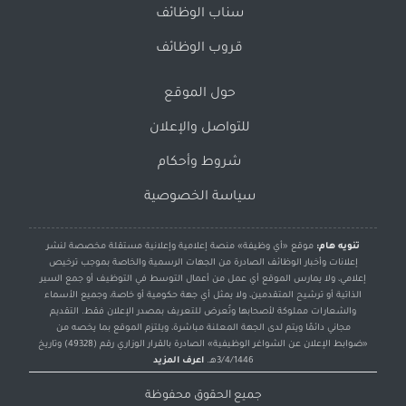
سناب الوظائف
قروب الوظائف
حول الموقع
للتواصل والإعلان
شروط وأحكام
سياسة الخصوصية
تنويه هام:
موقع «أي وظيفة» منصة إعلامية وإعلانية مستقلة مخصصة لنشر
إعلانات وأخبار الوظائف الصادرة من الجهات الرسمية والخاصة بموجب ترخيص
إعلامي، ولا يمارس الموقع أي عمل من أعمال التوسط في التوظيف أو جمع السير
الذاتية أو ترشيح المتقدمين، ولا يمثل أي جهة حكومية أو خاصة، وجميع الأسماء
والشعارات مملوكة لأصحابها وتُعرض للتعريف بمصدر الإعلان فقط. التقديم
مجاني دائمًا ويتم لدى الجهة المعلنة مباشرة، ويلتزم الموقع بما يخصه من
«ضوابط الإعلان عن الشواغر الوظيفية» الصادرة بالقرار الوزاري رقم (49328) وتاريخ
3/4/1446هـ.
اعرف المزيد
جميع الحقوق محفوظة