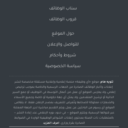
سناب الوظائف
قروب الوظائف
حول الموقع
للتواصل والإعلان
شروط وأحكام
سياسة الخصوصية
تنويه هام:
موقع «أي وظيفة» منصة إعلامية وإعلانية مستقلة مخصصة لنشر
إعلانات وأخبار الوظائف الصادرة من الجهات الرسمية والخاصة بموجب ترخيص
إعلامي، ولا يمارس الموقع أي عمل من أعمال التوسط في التوظيف أو جمع السير
الذاتية أو ترشيح المتقدمين، ولا يمثل أي جهة حكومية أو خاصة، وجميع الأسماء
والشعارات مملوكة لأصحابها وتُعرض للتعريف بمصدر الإعلان فقط. لا يتقاضى
الموقع أي رسوم من الباحثين عن عمل، ويتم التقديم مباشرة لدى الجهة المعلنة
عبر قنواتها الرسمية، ويلتزم الموقع — في حدود دوره الإعلامي عند إعادة النشر —
بالمتطلبات ذات الصلة بمحتوى إعلانات الشواغر الوظيفية الواردة في الضوابط
الصادرة بقرار وزاري.
اعرف المزيد