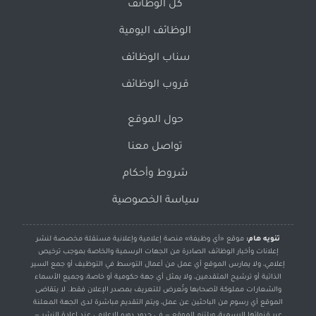
كل الوظائف
الوظائف اليومية
سناب الوظائف
قروب الوظائف
حول الموقع
تواصل معنا
شروط وأحكام
سياسة الخصوصية
تنويه هام:
موقع «أي وظيفة» منصة إعلامية وإعلانية مستقلة مخصصة لنشر
إعلانات وأخبار الوظائف الصادرة من الجهات الرسمية والخاصة بموجب ترخيص
إعلامي، ولا يمارس الموقع أي عمل من أعمال التوسط في التوظيف أو جمع السير
الذاتية أو ترشيح المتقدمين، ولا يمثل أي جهة حكومية أو خاصة، وجميع الأسماء
والشعارات مملوكة لأصحابها وتُعرض للتعريف بمصدر الإعلان فقط. لا يتقاضى
الموقع أي رسوم من الباحثين عن عمل، ويتم التقديم مباشرة لدى الجهة المعلنة
عبر قنواتها الرسمية، ويلتزم الموقع — في حدود دوره الإعلامي عند إعادة النشر —