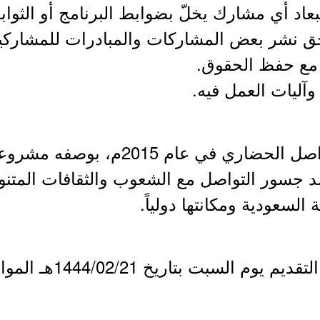
 بحق نشر بعض المشاركات والمبادرات للمشارك
ع حفظ الحقوق.​​
- تأسس مشروع سلام للتواصل الحضاري في
 جسور التواصل مع الشعوب والثقافات المتنوع
 السعودية ومكانتها دولياً.
بت بتاريخ 1444/02/21هـ الموافق 2022/09/17م.