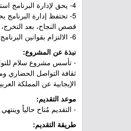
4- يحق لإدارة البرنامج استبعاد أي مشارك يخلّ بضوابط البرنامج أو الثوابت الوطنية.​
5- تحتفظ إدارة البرنامج
قصص النجاح، بعد التخرج، م
6- الالتزام بقوانين البرنامج وآليات العمل فيه.​​
نبذة عن المشروع:
ثقافة التواصل الحضاري ومد
الإيجابية عن المملكة العربية
موعد التقديم:
- التقديم مُتاح حالياً وينتهي التقديم يوم الس
طريقة التقديم: