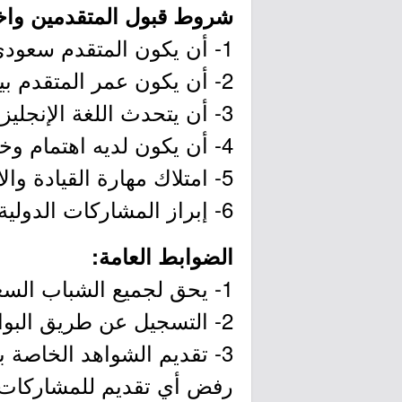
شروط قبول المتقدمين واخت
1- أن يكون المتقدم سعودي الجنسية.​
2- أن يكون عمر المتقدم بين 20 و32 عاماً.​
3- أن يتحدث اللغة الإنجليزية بطلاقة، ويفضل من يتقّن لغات أخرى.​
4- أن يكون لديه اهتمام وخبرة في المشاركات الدولية: (ندوات - مؤتمرات - لقاءات - حوارات).​
5- امتلاك مهارة القيادة والاتصال مع الآخر.​
6- إبراز المشاركات الدولية والمحلية بالأدلة والصور في حال توافرها عن طريق نسخ إلكترونية.​​
الضوابط العامة​:
1- يحق لجميع الشباب السعودي من الجنسين ممن تنطبق عليهم شروط الالتحاق بالبرنامج. ​
2- التسجيل عن طريق البوابة فقط، ولا يقبل التسجيل المباشر.​
3- تقديم الشواهد الخاصة ب
رفض أي تقديم للمشاركات بع