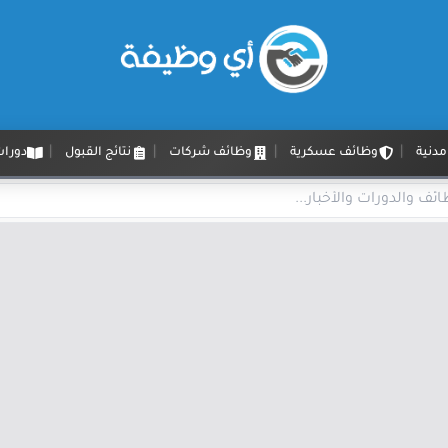
دنية
وظائف عسكرية
وظائف شركات
نتائج القبول
دورات