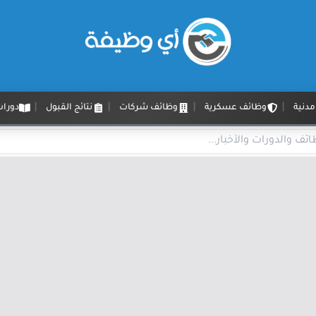
دنية
وظائف عسكرية
وظائف شركات
نتائج القبول
دورات