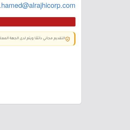
hamed@alrajhicorp.com
التقديم مجاني دائمًا ويتم لدى الجهة المعلن