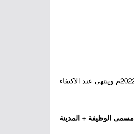
- التقديم مُتاح الآن بدأ اليوم الإثنين بتاريخ 1444/01/24هـ الموافق 2022/08/22م وينتهي عند الاكتفاء
 مسمى الوظيفة + المدينة