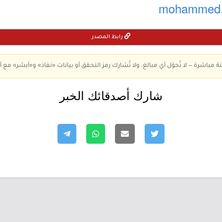
mohammed.
رابط المصدر
ة مباشرة — لا تُحوّل أي مبالغ، ولا تُشارك رمز التحقق أو بيانات «نفاذ» و«أبشر» مع أ
شارك أصدقائك الخبر