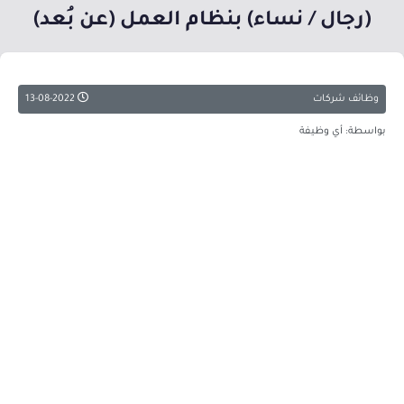
(رجال / نساء) بنظام العمل (عن بُعد)
وظائف شركات
13-08-2022
بواسطة: أي وظيفة