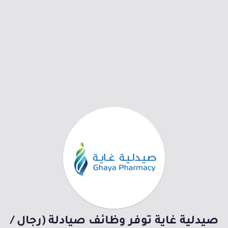
صيدلية غاية توفر وظائف صيادلة (رجال /