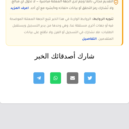
التقديم مجاني دائمًا ويتم لدى الجهة المعلنة مباشرة — لا تُحوّل أي مبالغ،
ولا تُشارك رمز التحقق أو بيانات «نفاذ» و«أبشر» مع أي أحد.
اعرف المزيد
تنويه الروابط:
الروابط الواردة في هذا الخبر تتبع الجهة المعلنة الموضحة
فيه أو جهات أخرى مستقلة عنا، وهي وحدها من يدير التسجيل ويستقبل
الطلبات؛ فلا نشارك في التسجيل أو الفرز، ولا نطّلع على بيانات
المتقدمين.
التفاصيل
شارك أصدقائك الخبر