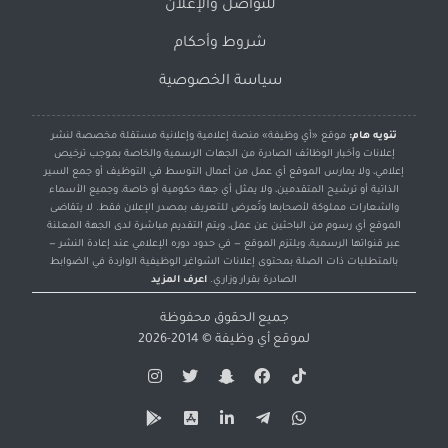
للتواصل والإعلان
شروط وأحكام
سياسة الخصوصية
تنويه هام:
موقع «أي وظيفة» منصة إعلامية وإعلانية مستقلة مخصصة لنشر
إعلانات وأخبار الوظائف الصادرة من الجهات الرسمية والخاصة بموجب ترخيص
إعلامي، ولا يمارس الموقع أي عمل من أعمال التوسط في التوظيف أو جمع السير
الذاتية أو ترشيح المتقدمين، ولا يمثل أي جهة حكومية أو خاصة، وجميع الأسماء
والشعارات مملوكة لأصحابها وتُعرض للتعريف بمصدر الإعلان فقط. لا يتقاضى
الموقع أي رسوم من الباحثين عن عمل، ويتم التقديم مباشرة لدى الجهة المعلنة
عبر قنواتها الرسمية، ويلتزم الموقع — في حدود دوره الإعلامي عند إعادة النشر —
بالمتطلبات ذات الصلة بمحتوى إعلانات الشواغر الوظيفية الواردة في الضوابط
الصادرة بقرار وزاري.
اعرف المزيد
جميع الحقوق محفوظة
لموقع
أي وظيفة
© 2014-2026