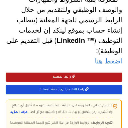
والوصف الوظيفي وللتقديم من خلال
الرابط الرسمي للجهة المعلنة (يتطلب
إنشاء حساب بموقع لينكد إن لخدمات
التوظيف (
) قبل التقديم على
™ LinkedIn
الوظيفة):
اضغط هنا
رابط المصدر
رابط التقديم لدى الجهة المعلنة
التقديم مجاني دائمًا ويتم لدى الجهة المعلنة مباشرة — لا تُحوّل أي مبالغ،
ولا تُشارك رمز التحقق أو بيانات «نفاذ» و«أبشر» مع أي أحد.
اعرف المزيد
تنويه الروابط:
الروابط الواردة في هذا الخبر تتبع الجهة المعلنة الموضحة