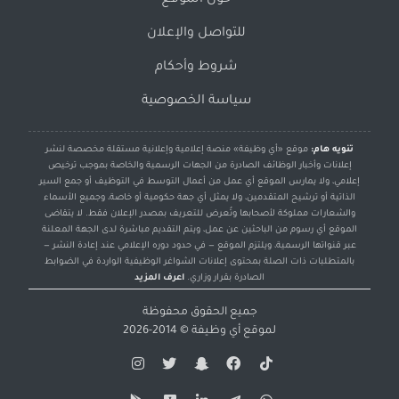
حول الموقع
للتواصل والإعلان
شروط وأحكام
سياسة الخصوصية
تنويه هام:
موقع «أي وظيفة» منصة إعلامية وإعلانية مستقلة مخصصة لنشر
إعلانات وأخبار الوظائف الصادرة من الجهات الرسمية والخاصة بموجب ترخيص
إعلامي، ولا يمارس الموقع أي عمل من أعمال التوسط في التوظيف أو جمع السير
الذاتية أو ترشيح المتقدمين، ولا يمثل أي جهة حكومية أو خاصة، وجميع الأسماء
والشعارات مملوكة لأصحابها وتُعرض للتعريف بمصدر الإعلان فقط. لا يتقاضى
الموقع أي رسوم من الباحثين عن عمل، ويتم التقديم مباشرة لدى الجهة المعلنة
عبر قنواتها الرسمية، ويلتزم الموقع — في حدود دوره الإعلامي عند إعادة النشر —
بالمتطلبات ذات الصلة بمحتوى إعلانات الشواغر الوظيفية الواردة في الضوابط
الصادرة بقرار وزاري.
اعرف المزيد
جميع الحقوق محفوظة
لموقع
أي وظيفة
© 2014-2026