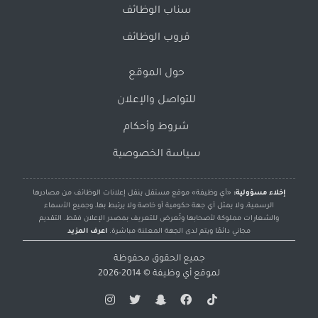
سناب الوظائف
قروب الوظائف
حول الموقع
للتواصل والإعلان
شروط وأحكام
سياسة الخصوصية
إخلاء مسؤولية:
«أي وظيفة» موقع مستقل ينقل إعلانات الوظائف من مصادرها
الرسمية، ولا يمثل أي جهة حكومية أو خاصة ولا يرتبط بها، وجميع الأسماء
والشعارات مملوكة لأصحابها وتُعرض للتعريف بمصدر الإعلان فقط. التقديم
مجاني دائمًا ويتم لدى الجهة المعلنة مباشرة.
اعرف المزيد
جميع الحقوق محفوظة
لموقع
أي وظيفة
© 2014-2026