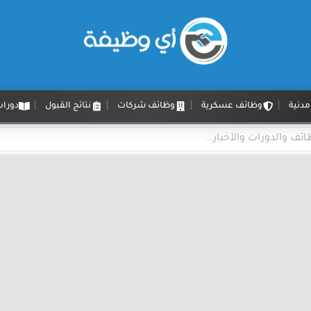
دنية
وظائف عسكرية
وظائف شركات
نتائج القبول
دورات