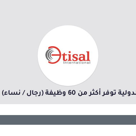
ن 60 وظيفة (رجال / نساء) بمدينة الرياض