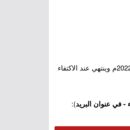
- التقديم مُتاح الآن بدأ اليوم الإثنين بتاريخ 1443/10/15هـ الموافق 2022/05/16م وينتهي عند الاكتفاء
):
 - في عنوان البريد