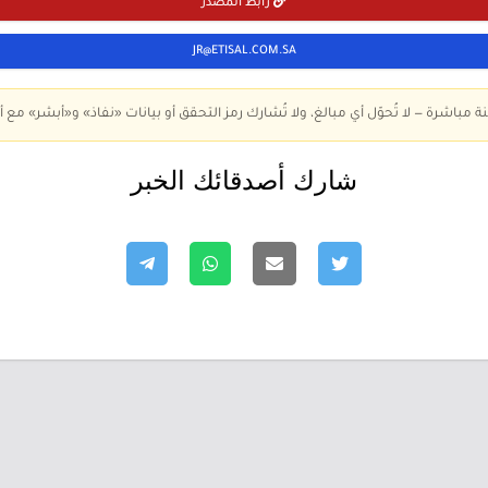
رابط المصدر
JR@ETISAL.COM.SA
ة مباشرة — لا تُحوّل أي مبالغ، ولا تُشارك رمز التحقق أو بيانات «نفاذ» و«أبشر» مع أ
شارك أصدقائك الخبر