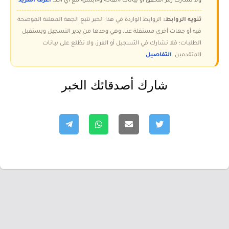
ولا تُشارك رمز التحقق أو بيانات «نفاذ» و«أبشر» مع أي أحد.
اعرف المزيد
تنويه الروابط:
الروابط الواردة في هذا الخبر تتبع الجهة المعلنة الموضحة
فيه أو جهات أخرى مستقلة عنا، وهي وحدها من يدير التسجيل ويستقبل
الطلبات؛ فلا نشارك في التسجيل أو الفرز، ولا نطّلع على بيانات
المتقدمين.
التفاصيل
شارك أصدقائك الخبر