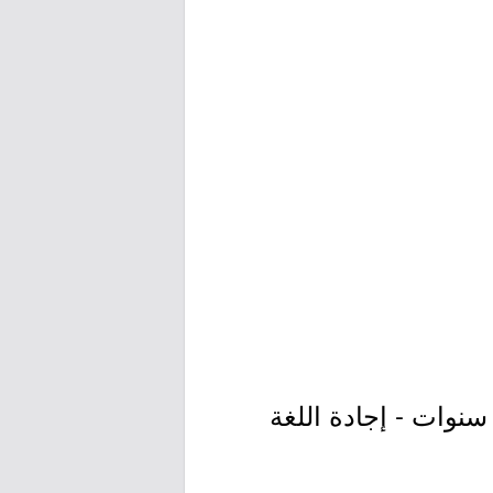
 بكالوريوس: هندسة صناعية - إدارة الجودة - إدارة اعمال. خبرة مهنية: 4 سنوات - إجادة اللغة