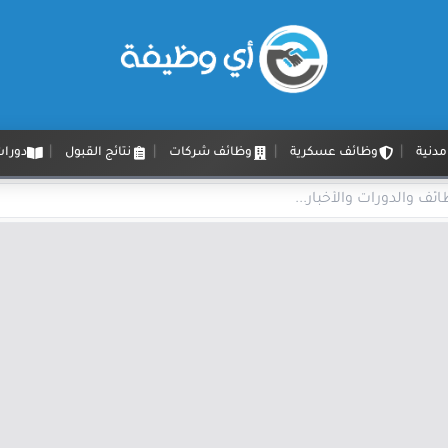
دنية
وظائف عسكرية
وظائف شركات
نتائج القبول
دورات