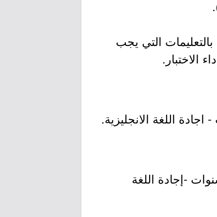
.
 بالتعليمات التي يجب
ء الاختبار.
وس هندسة صناعية - ادارة جودة -إدارة اعمال. -خبرة مهنية 4 سنوات -إجادة اللغة