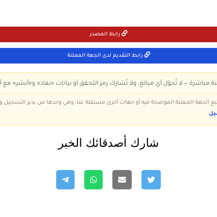
رابط المصدر
رابط التقديم لدى الجهة المعلنة
ة مباشرة — لا تُحوّل أي مبالغ، ولا تُشارك رمز التحقق أو بيانات «نفاذ» و«أبشر» مع أ
 تتبع الجهة المعلنة الموضحة فيه أو جهات أخرى مستقلة عنا، وهي وحدها من يدير التسجيل
يل
شارك أصدقائك الخبر