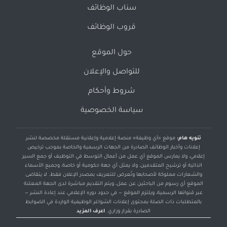
سناب الوظائف
قروب الوظائف
حول الموقع
للتواصل والإعلان
شروط وأحكام
سياسة الخصوصية
تنويه هام:
موقع «أي وظيفة» منصة إعلامية وإعلانية مستقلة مخصصة لنشر
إعلانات وأخبار الوظائف الصادرة من الجهات الرسمية والخاصة بموجب ترخيص
إعلامي، ولا يمارس الموقع أي عمل من أعمال التوسط في التوظيف أو جمع السير
الذاتية أو ترشيح المتقدمين، ولا يمثل أي جهة حكومية أو خاصة، وجميع الأسماء
والشعارات مملوكة لأصحابها وتُعرض للتعريف بمصدر الإعلان فقط. لا يتقاضى
الموقع أي رسوم من الباحثين عن عمل، ويتم التقديم مباشرة لدى الجهة المعلنة
عبر قنواتها الرسمية، ويلتزم الموقع — في حدود دوره الإعلامي عند إعادة النشر —
بالمتطلبات ذات الصلة بمحتوى إعلانات الشواغر الوظيفية الواردة في الضوابط
الصادرة بقرار وزاري.
اعرف المزيد