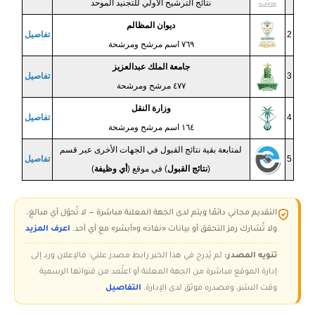
نتائج الترشيح الأولي للتجنيد الموحد
ديوان المظالم
2
تفاصيل
٧٦٩ اسم مرشح ومرشحة
جامعة الملك عبدالعزيز
3
تفاصيل
٤٧٧ مرشح ومرشحة
وزارة النقل
4
تفاصيل
١٦٤ اسم مرشح ومرشحة
لمتابعة بقية نتائج القبول في الجهات الأخرى عبر قسم
5
تفاصيل
(
نتائج القبول
) في موقع (
أي وظيفة
)
التقديم مجاني دائمًا ويتم لدى الجهة المعلنة مباشرة — لا تُحوّل أي مبالغ،
ولا تُشارك رمز التحقق أو بيانات «نفاذ» و«أبشر» مع أي أحد.
اعرف المزيد
تنويه المصدر:
لم يُدرج في هذا الخبر رابط مصدر علني؛ فالإعلان ورد إلى
إدارة الموقع مباشرة من الجهة المعلنة أو اعتُمد من قنواتها الرسمية
وقت النشر، ومصدره موثق لدى الإدارة.
التفاصيل