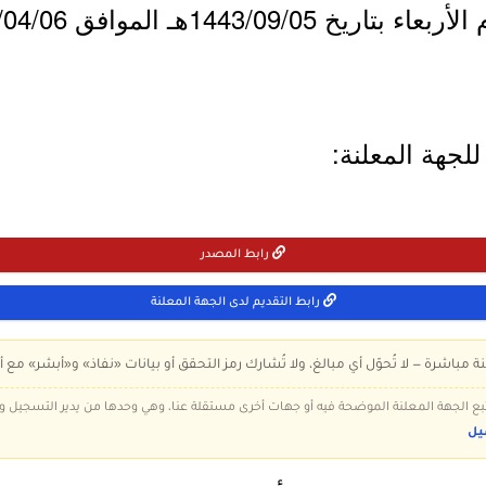
لجهة المعلنة:
رابط المصدر
رابط التقديم لدى الجهة المعلنة
ة مباشرة — لا تُحوّل أي مبالغ، ولا تُشارك رمز التحقق أو بيانات «نفاذ» و«أبشر» مع أ
 تتبع الجهة المعلنة الموضحة فيه أو جهات أخرى مستقلة عنا، وهي وحدها من يدير التسجيل
يل