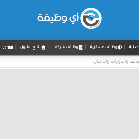
دنية
وظائف عسكرية
وظائف شركات
نتائج القبول
دورات