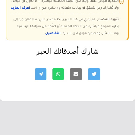
التقديم مجاني دائمًا ويتم لدى الجهة المعلنة مباشرة — لا تُحوّل أي مبالغ،
ولا تُشارك رمز التحقق أو بيانات «نفاذ» و«أبشر» مع أي أحد.
اعرف المزيد
تنويه المصدر:
لم يُدرج في هذا الخبر رابط مصدر علني؛ فالإعلان ورد إلى
إدارة الموقع مباشرة من الجهة المعلنة أو اعتُمد من قنواتها الرسمية
وقت النشر، ومصدره موثق لدى الإدارة.
التفاصيل
شارك أصدقائك الخبر