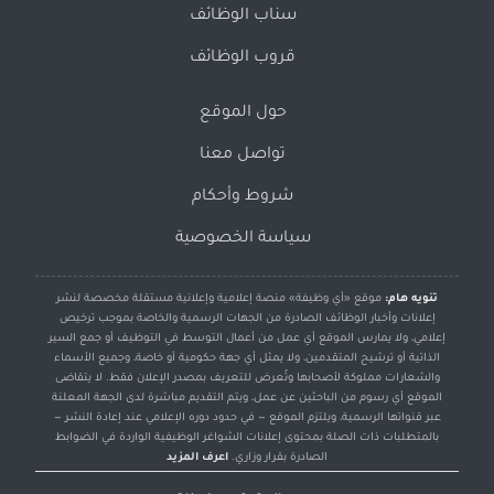
سناب الوظائف
قروب الوظائف
حول الموقع
تواصل معنا
شروط وأحكام
سياسة الخصوصية
تنويه هام:
موقع «أي وظيفة» منصة إعلامية وإعلانية مستقلة مخصصة لنشر
إعلانات وأخبار الوظائف الصادرة من الجهات الرسمية والخاصة بموجب ترخيص
إعلامي، ولا يمارس الموقع أي عمل من أعمال التوسط في التوظيف أو جمع السير
الذاتية أو ترشيح المتقدمين، ولا يمثل أي جهة حكومية أو خاصة، وجميع الأسماء
والشعارات مملوكة لأصحابها وتُعرض للتعريف بمصدر الإعلان فقط. لا يتقاضى
الموقع أي رسوم من الباحثين عن عمل، ويتم التقديم مباشرة لدى الجهة المعلنة
عبر قنواتها الرسمية، ويلتزم الموقع — في حدود دوره الإعلامي عند إعادة النشر —
بالمتطلبات ذات الصلة بمحتوى إعلانات الشواغر الوظيفية الواردة في الضوابط
الصادرة بقرار وزاري.
اعرف المزيد