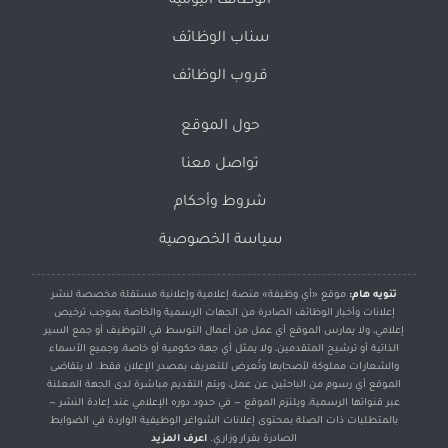
الوظائف اليومية
سناب الوظائف
قروب الوظائف
حول الموقع
تواصل معنا
شروط وأحكام
سياسة الخصوصية
تنويه هام:
موقع «أي وظيفة» منصة إعلامية وإعلانية مستقلة مخصصة لنشر
إعلانات وأخبار الوظائف الصادرة من الجهات الرسمية والخاصة بموجب ترخيص
إعلامي، ولا يمارس الموقع أي عمل من أعمال التوسط في التوظيف أو جمع السير
الذاتية أو ترشيح المتقدمين، ولا يمثل أي جهة حكومية أو خاصة، وجميع الأسماء
والشعارات مملوكة لأصحابها وتُعرض للتعريف بمصدر الإعلان فقط. لا يتقاضى
الموقع أي رسوم من الباحثين عن عمل، ويتم التقديم مباشرة لدى الجهة المعلنة
عبر قنواتها الرسمية، ويلتزم الموقع — في حدود دوره الإعلامي عند إعادة النشر —
بالمتطلبات ذات الصلة بمحتوى إعلانات الشواغر الوظيفية الواردة في الضوابط
الصادرة بقرار وزاري.
اعرف المزيد