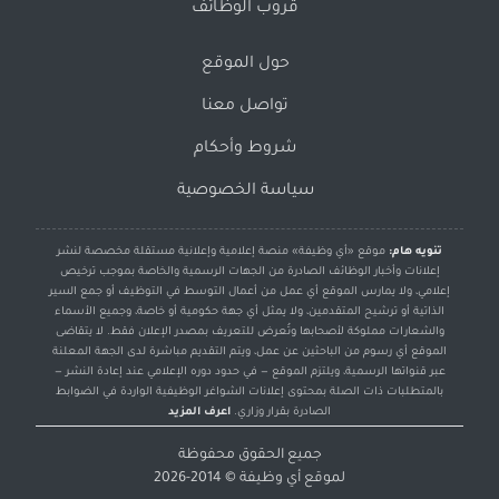
قروب الوظائف
حول الموقع
تواصل معنا
شروط وأحكام
سياسة الخصوصية
تنويه هام:
موقع «أي وظيفة» منصة إعلامية وإعلانية مستقلة مخصصة لنشر
إعلانات وأخبار الوظائف الصادرة من الجهات الرسمية والخاصة بموجب ترخيص
إعلامي، ولا يمارس الموقع أي عمل من أعمال التوسط في التوظيف أو جمع السير
الذاتية أو ترشيح المتقدمين، ولا يمثل أي جهة حكومية أو خاصة، وجميع الأسماء
والشعارات مملوكة لأصحابها وتُعرض للتعريف بمصدر الإعلان فقط. لا يتقاضى
الموقع أي رسوم من الباحثين عن عمل، ويتم التقديم مباشرة لدى الجهة المعلنة
عبر قنواتها الرسمية، ويلتزم الموقع — في حدود دوره الإعلامي عند إعادة النشر —
بالمتطلبات ذات الصلة بمحتوى إعلانات الشواغر الوظيفية الواردة في الضوابط
الصادرة بقرار وزاري.
اعرف المزيد
جميع الحقوق محفوظة
لموقع
أي وظيفة
© 2014-2026