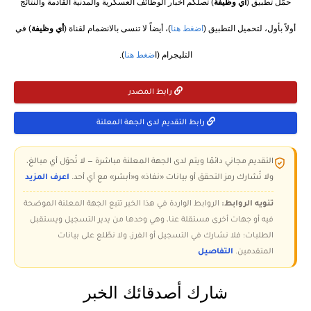
حمّل تطبيق (
أي وظيفة
) تصلكم أخبار الوظائف العسكرية والمدنية القادمة والنتائج
أولاً بأول، لتحميل التطبيق (
اضغط هنا
)، أيضاً لا تنسى بالانضمام لقناة (
أي وظيفة
) في
التليجرام (ا
ضغط هنا
).
رابط المصدر
رابط التقديم لدى الجهة المعلنة
التقديم مجاني دائمًا ويتم لدى الجهة المعلنة مباشرة — لا تُحوّل أي مبالغ،
ولا تُشارك رمز التحقق أو بيانات «نفاذ» و«أبشر» مع أي أحد.
اعرف المزيد
تنويه الروابط:
الروابط الواردة في هذا الخبر تتبع الجهة المعلنة الموضحة
فيه أو جهات أخرى مستقلة عنا، وهي وحدها من يدير التسجيل ويستقبل
الطلبات؛ فلا نشارك في التسجيل أو الفرز، ولا نطّلع على بيانات
المتقدمين.
التفاصيل
شارك أصدقائك الخبر