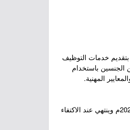
2م كمركز متخصص يقوم بتقديم خدمات التوظيف
من الجنسين باستخدام
عايير المهنية.
- التقديم مُتاح الآن بدأ اليوم الأحد بتاريخ 1443/07/19هـ الموافق 2022/02/20م وينتهي عند الاكتفاء