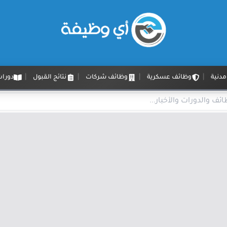
دنية
وظائف عسكرية
وظائف شركات
نتائج القبول
دورات